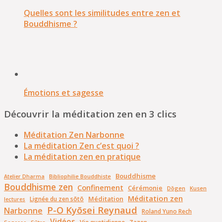
Quelles sont les similitudes entre zen et
Bouddhisme ?
Émotions et sagesse
Découvrir la méditation zen en 3 clics
Méditation Zen Narbonne
La méditation Zen c’est quoi ?
La méditation zen en pratique
Bouddhisme
Bibliophilie Bouddhiste
Atelier Dharma
Bouddhisme zen
Confinement
Cérémonie
Dōgen
Kusen
Méditation zen
Méditation
Lignée du zen sōtō
lectures
P-O Kyōsei Reynaud
Narbonne
Roland Yuno Rech
Vidéos
Zazen