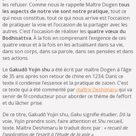
les refuser. Comme nous le rappelle Maître Dogen
tous
les aspects de notre vie sont notre pratique
, tout ce
qui nous constitue, tout ce qui nous arrive est l’occasion
de pratiquer la voie et l’occasion de la partager avec les
autres. C’est l’occasion de réaliser les
quatre vœux du
Bodhisattva
. À la fois en comprenant l’exigence de ces
quatre vœux et à la fois en les actualisant dans sa vie,
dans son corps, dans sa parole, dans ses pensées et dans
ses actions.
Le
Gakudō Yojin shu
a été écrit par maître Dogen à l’âge
de 35 ans après son retour de chine en 1234. Dans ce
texte il condense l’essence et la pratique de zazen. C’est
ce texte qui a été commenté par
maître Deshimaru
qui va
servir de fil conducteur pour aborder ce thème de l’effort
et du lâcher prise.
De ce titre, Gakudō Yojin shu,
Gaku
signifie étudier,
Dō
la
voie,
Yojin
prendre soin, faire attention et
Shu
recueil,
texte. Maître Deshimaru le traduit donc par :
« recueil de
l’application de l’esprit à l’étude de la voie »
.