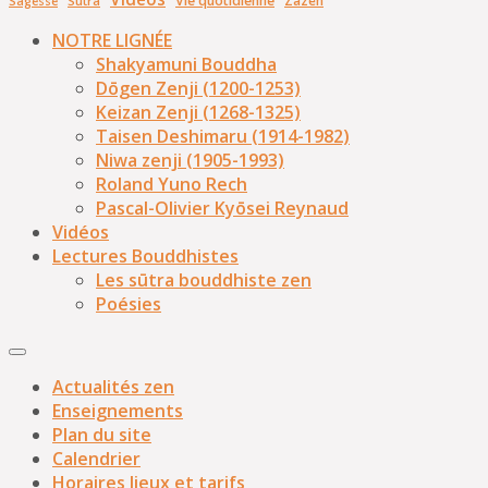
Vie quotidienne
Sūtra
Sagesse
NOTRE LIGNÉE
Shakyamuni Bouddha
Dōgen Zenji (1200-1253)
Keizan Zenji (1268-1325)
Taisen Deshimaru (1914-1982)
Niwa zenji (1905-1993)
Roland Yuno Rech
Pascal-Olivier Kyōsei Reynaud
Vidéos
Lectures Bouddhistes
Les sūtra bouddhiste zen
Poésies
Actualités zen
Enseignements
Plan du site
Calendrier
Horaires lieux et tarifs