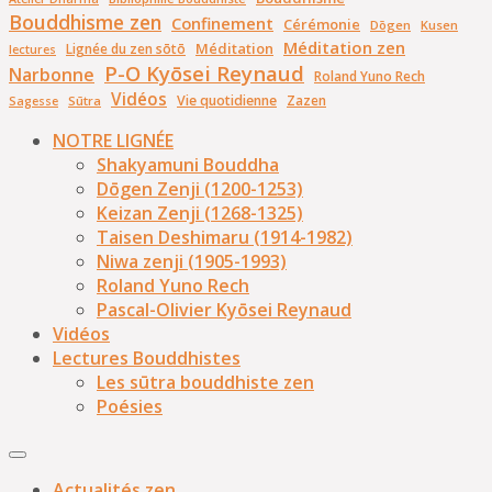
Bouddhisme zen
Confinement
Cérémonie
Dōgen
Kusen
Méditation zen
Méditation
Lignée du zen sōtō
lectures
P-O Kyōsei Reynaud
Narbonne
Roland Yuno Rech
Vidéos
Vie quotidienne
Zazen
Sūtra
Sagesse
NOTRE LIGNÉE
Shakyamuni Bouddha
Dōgen Zenji (1200-1253)
Keizan Zenji (1268-1325)
Taisen Deshimaru (1914-1982)
Niwa zenji (1905-1993)
Roland Yuno Rech
Pascal-Olivier Kyōsei Reynaud
Vidéos
Lectures Bouddhistes
Les sūtra bouddhiste zen
Poésies
Actualités zen