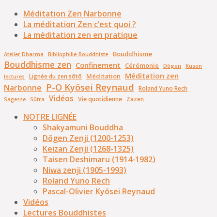
Méditation Zen Narbonne
La méditation Zen c’est quoi ?
La méditation zen en pratique
Bouddhisme
Bibliophilie Bouddhiste
Atelier Dharma
Bouddhisme zen
Confinement
Cérémonie
Dōgen
Kusen
Méditation zen
Méditation
Lignée du zen sōtō
lectures
P-O Kyōsei Reynaud
Narbonne
Roland Yuno Rech
Vidéos
Vie quotidienne
Zazen
Sūtra
Sagesse
NOTRE LIGNÉE
Shakyamuni Bouddha
Dōgen Zenji (1200-1253)
Keizan Zenji (1268-1325)
Taisen Deshimaru (1914-1982)
Niwa zenji (1905-1993)
Roland Yuno Rech
Pascal-Olivier Kyōsei Reynaud
Vidéos
Lectures Bouddhistes