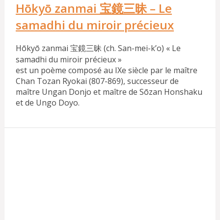
Hōkyō zanmai 宝鏡三昧 – Le
samadhi du miroir précieux
Hōkyō zanmai 宝鏡三昧 (ch. San-mei-k’o) « Le
samadhi du miroir précieux »
est un poème composé au IXe siècle par le maître
Chan Tozan Ryokai (807-869), successeur de
maître Ungan Donjo et maître de Sōzan Honshaku
et de Ungo Doyo.