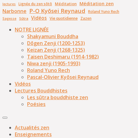
Méditation zen
Méditation
Lignée du zen sōtō
lectures
P-O Kyōsei Reynaud
Narbonne
Roland Yuno Rech
Vidéos
Vie quotidienne
Zazen
Sūtra
Sagesse
NOTRE LIGNÉE
Shakyamuni Bouddha
Dōgen Zenji (1200-1253)
Keizan Zenji (1268-1325)
Taisen Deshimaru (1914-1982)
Niwa zenji (1905-1993)
Roland Yuno Rech
Pascal-Olivier Kyōsei Reynaud
Vidéos
Lectures Bouddhistes
Les sūtra bouddhiste zen
Poésies
Actualités zen
Enseignements