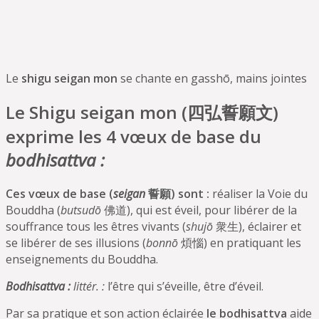
Le
shigu seigan mon
se chante en gasshō, mains jointes
Le Shigu seigan mon (四弘誓願文)
exprime les 4 vœux de base du
bodhisattva :
Ces vœux de base (
seigan
誓願) sont :
réaliser la Voie du
Bouddha (
butsudō
佛道), qui est éveil, pour libérer de la
souffrance tous les êtres vivants (
shujō
衆生), éclairer et
se libérer de ses illusions (
bonnō
煩惱) en pratiquant les
enseignements du Bouddha.
Bodhisattva :
littér. :
l’être qui s’éveille, être d’éveil.
Par sa pratique et son action éclairée
le bodhisattva
aide