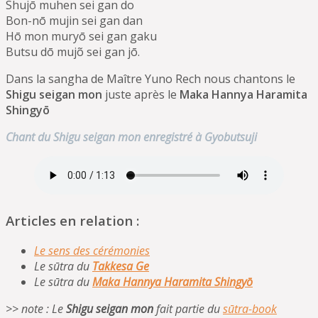
Shujō muhen sei gan do
Bon-nō mujin sei gan dan
Hō mon muryō sei gan gaku
Butsu dō mujõ sei gan jō.
Dans la sangha de Maître Yuno Rech nous chantons le
Shigu seigan mon
juste après le
Maka Hannya Haramita
Shingyō
Chant du Shigu seigan mon enregistré à Gyobutsuji
Articles en relation :
Le sens des cérémonies
Le sūtra du
Takkesa Ge
Le sūtra du
Maka Hannya Haramita Shingyō
>> note : Le
Shigu seigan mon
fait partie du
sūtra-book