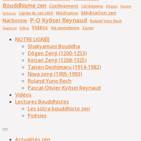
Bouddhisme zen
Confinement
Cérémonie
Dōgen
Kusen
Méditation zen
Méditation
Lignée du zen sōtō
lectures
P-O Kyōsei Reynaud
Narbonne
Roland Yuno Rech
Vidéos
Vie quotidienne
Zazen
Sūtra
Sagesse
NOTRE LIGNÉE
Shakyamuni Bouddha
Dōgen Zenji (1200-1253)
Keizan Zenji (1268-1325)
Taisen Deshimaru (1914-1982)
Niwa zenji (1905-1993)
Roland Yuno Rech
Pascal-Olivier Kyōsei Reynaud
Vidéos
Lectures Bouddhistes
Les sūtra bouddhiste zen
Poésies
Actualités zen