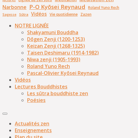
lectures
P-O Kyōsei Reynaud
Narbonne
Roland Yuno Rech
Vidéos
Vie quotidienne
Zazen
Sūtra
Sagesse
NOTRE LIGNÉE
Shakyamuni Bouddha
Dōgen Zenji (1200-1253)
Keizan Zenji (1268-1325)
Taisen Deshimaru (1914-1982)
Niwa zenji (1905-1993)
Roland Yuno Rech
Pascal-Olivier Kyōsei Reynaud
Vidéos
Lectures Bouddhistes
Les sūtra bouddhiste zen
Poésies
Actualités zen
Enseignements
Plan du site