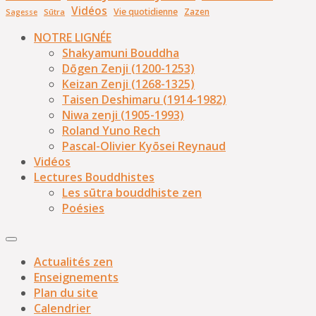
Vidéos
Vie quotidienne
Zazen
Sūtra
Sagesse
NOTRE LIGNÉE
Shakyamuni Bouddha
Dōgen Zenji (1200-1253)
Keizan Zenji (1268-1325)
Taisen Deshimaru (1914-1982)
Niwa zenji (1905-1993)
Roland Yuno Rech
Pascal-Olivier Kyōsei Reynaud
Vidéos
Lectures Bouddhistes
Les sūtra bouddhiste zen
Poésies
Actualités zen
Enseignements
Plan du site
Calendrier