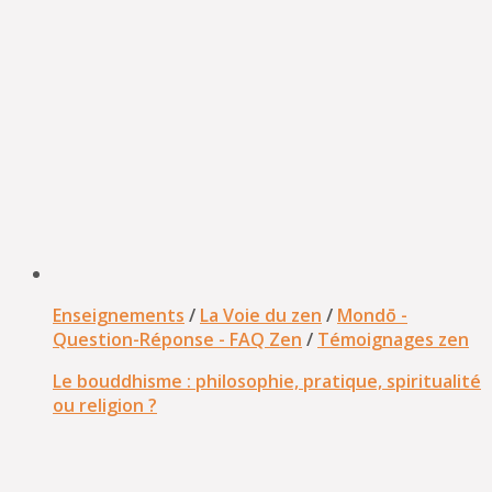
Enseignements
/
La Voie du zen
/
Mondō -
Question-Réponse - FAQ Zen
/
Témoignages zen
Le bouddhisme : philosophie, pratique, spiritualité
ou religion ?