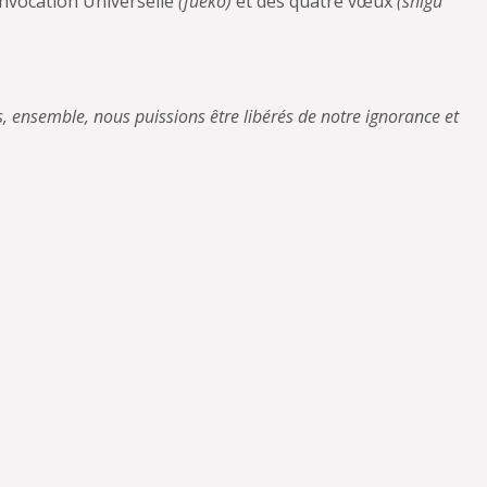
’invocation Universelle
(fuekō)
et des quatre vœux
(shigu
s, ensemble, nous puissions être libérés de notre ignorance et