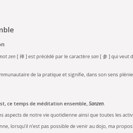
mble
on
 mot
zen
[ 禅 ] est précédé par le caractère
san
[ 参 ] qui veut 
mmunautaire de la pratique et signifie, dans son sens plénie
l est, ce temps de méditation ensemble,
Sanzen
.
es aspects de notre vie quotidienne ainsi que toutes les acti
nne, lorsqu’il n’est pas possible de venir au dojo, ma propo