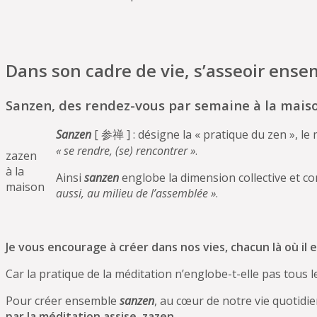
Dans son cadre de vie, s’asseoir ense
Sanzen, des rendez-vous par semaine à la mais
Sanzen
[ 参禅 ] : désigne la « pratique du zen », le
« se rendre, (se) rencontrer »
.
zazen
à la
Ainsi
sanzen
englobe la dimension collective et co
maison
aussi, au milieu de l’assemblée »
.
Je vous encourage à créer dans nos vies, chacun là où i
Car la pratique de la méditation n’englobe-t-elle pas tous l
Pour créer ensemble
sanzen
, au cœur de notre vie quotidie
par la méditation assise, zazen.