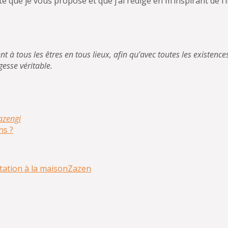
xte que je vous propose et que j’ai rédigé en m’inspirant de l
 à tous les êtres en tous lieux, afin qu’avec toutes les existence
gesse véritable.
azengi
ns ?
tation à la maison
Zazen