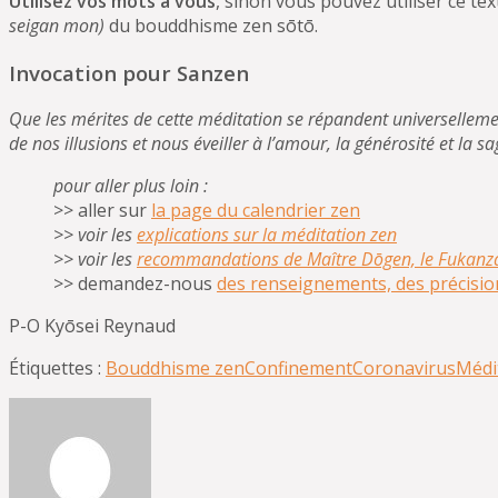
Utilisez vos mots à vous
, sinon vous pouvez utiliser ce te
seigan mon)
du bouddhisme zen sōtō.
Invocation pour Sanzen
Que les mérites de cette méditation se répandent universellement
de nos illusions et nous éveiller à l’amour, la générosité et la sa
pour aller plus loin :
>> aller sur
la page du calendrier zen
>> voir les
explications sur la méditation zen
>> voir les
recommandations de Maître Dōgen, le Fukanz
>> demandez-nous
des renseignements, des précisio
P-O Kyōsei Reynaud
Étiquettes :
Bouddhisme zen
Confinement
Coronavirus
Médi