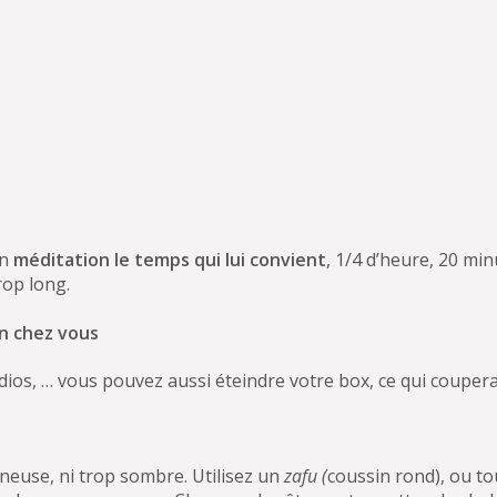
n
méditation le temps qui lui convient
, 1/4 d’heure, 20 mi
trop long.
on chez vous
dios, … vous pouvez aussi éteindre votre box, ce qui coupera 
mineuse, ni trop sombre. Utilisez un
zafu (
coussin rond), ou t