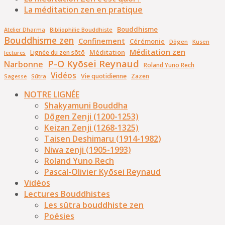
La méditation zen en pratique
Bouddhisme
Bibliophilie Bouddhiste
Atelier Dharma
Bouddhisme zen
Confinement
Cérémonie
Dōgen
Kusen
Méditation zen
Méditation
Lignée du zen sōtō
lectures
P-O Kyōsei Reynaud
Narbonne
Roland Yuno Rech
Vidéos
Vie quotidienne
Zazen
Sūtra
Sagesse
NOTRE LIGNÉE
Shakyamuni Bouddha
Dōgen Zenji (1200-1253)
Keizan Zenji (1268-1325)
Taisen Deshimaru (1914-1982)
Niwa zenji (1905-1993)
Roland Yuno Rech
Pascal-Olivier Kyōsei Reynaud
Vidéos
Lectures Bouddhistes
Les sūtra bouddhiste zen
Poésies