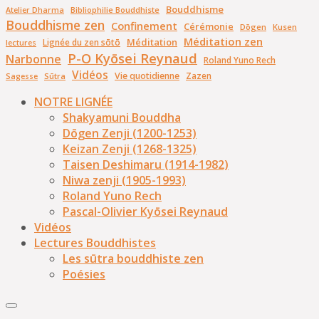
Bouddhisme
Bibliophilie Bouddhiste
Atelier Dharma
Bouddhisme zen
Confinement
Cérémonie
Dōgen
Kusen
Méditation zen
Méditation
Lignée du zen sōtō
lectures
P-O Kyōsei Reynaud
Narbonne
Roland Yuno Rech
Vidéos
Vie quotidienne
Zazen
Sūtra
Sagesse
NOTRE LIGNÉE
Shakyamuni Bouddha
Dōgen Zenji (1200-1253)
Keizan Zenji (1268-1325)
Taisen Deshimaru (1914-1982)
Niwa zenji (1905-1993)
Roland Yuno Rech
Pascal-Olivier Kyōsei Reynaud
Vidéos
Lectures Bouddhistes
Les sūtra bouddhiste zen
Poésies