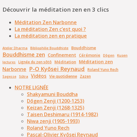
Découvrir la méditation zen en 3 clics
Méditation Zen Narbonne
La méditation Zen c’est quoi ?
La méditation zen en pratique
Bouddhisme
Bibliophilie Bouddhiste
Atelier Dharma
Bouddhisme zen
Confinement
Cérémonie
Dōgen
Kusen
Méditation zen
Méditation
Lignée du zen sōtō
lectures
P-O Kyōsei Reynaud
Narbonne
Roland Yuno Rech
Vidéos
Vie quotidienne
Zazen
Sūtra
Sagesse
NOTRE LIGNÉE
Shakyamuni Bouddha
Dōgen Zenji (1200-1253)
Keizan Zenji (1268-1325)
Taisen Deshimaru (1914-1982)
Niwa zenji (1905-1993)
Roland Yuno Rech
Pascal-Olivier Kyōsei Reynaud