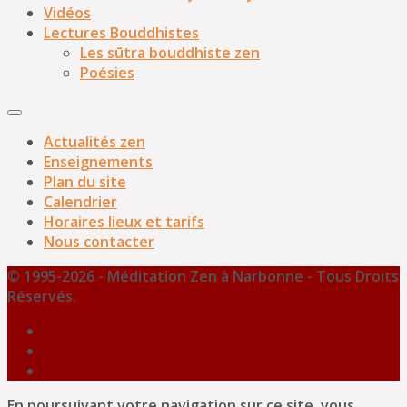
Vidéos
Lectures Bouddhistes
Les sūtra bouddhiste zen
Poésies
Actualités zen
Enseignements
Plan du site
Calendrier
Horaires lieux et tarifs
Nous contacter
© 1995-2026 - Méditation Zen à Narbonne - Tous Droits
Réservés.
En poursuivant votre navigation sur ce site, vous